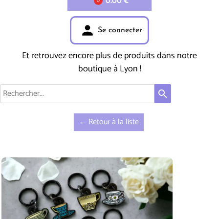
0.00 €
0
person
Se connecter
Et retrouvez encore plus de produits dans notre
boutique à Lyon !
search
← Retour à la liste