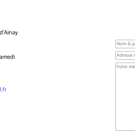
d'Ainay
samedi
.fr