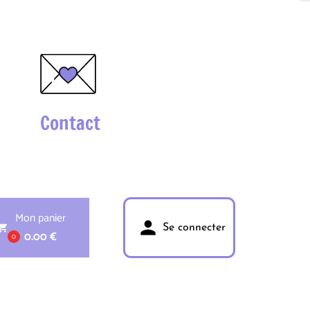
Contact
Mon panier
person
pping_cart
Se connecter
0.00 €
0