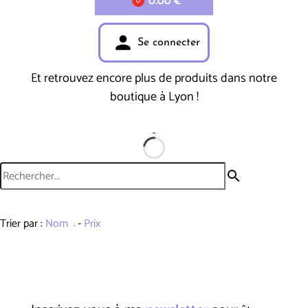
0.00 €
0
person
Se connecter
Et retrouvez encore plus de produits dans notre
boutique à Lyon !
search
Trier par :
Nom
-
Prix