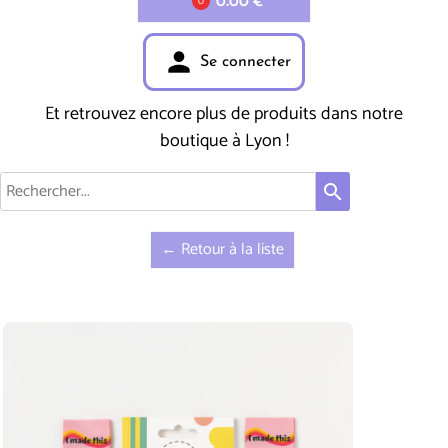
0.00 €
0
person
Se connecter
Et retrouvez encore plus de produits dans notre
boutique à Lyon !
search
← Retour à la liste