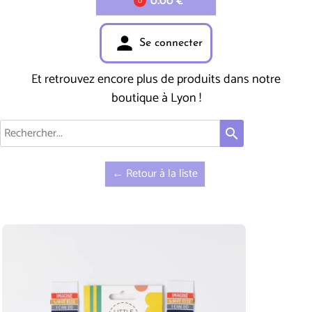
0.00 €
0
person
Se connecter
Et retrouvez encore plus de produits dans notre
boutique à Lyon !
search
← Retour à la liste