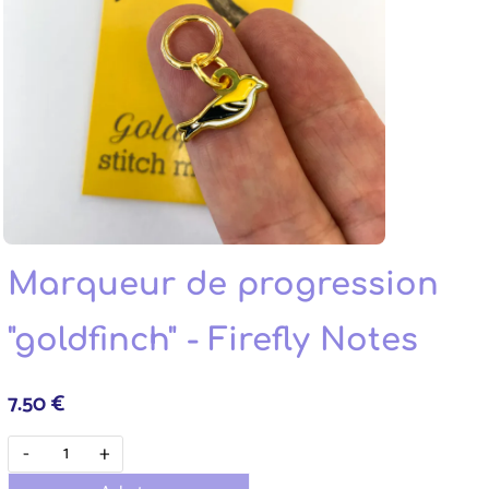
Marqueur de progression
"goldfinch" - Firefly Notes
7.50 €
-
+