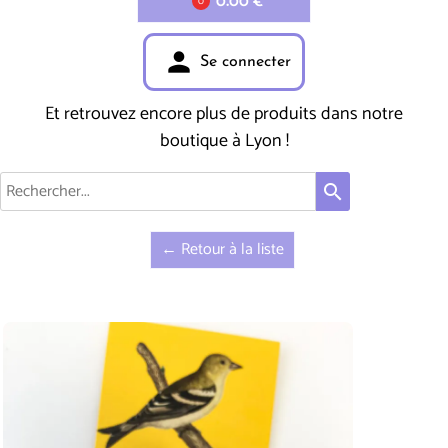
0.00 €
0
person
Se connecter
Et retrouvez encore plus de produits dans notre
boutique à Lyon !
search
← Retour à la liste