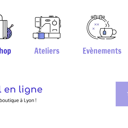
hop
Ateliers
Evènements
 en ligne
sho
boutique à Lyon !