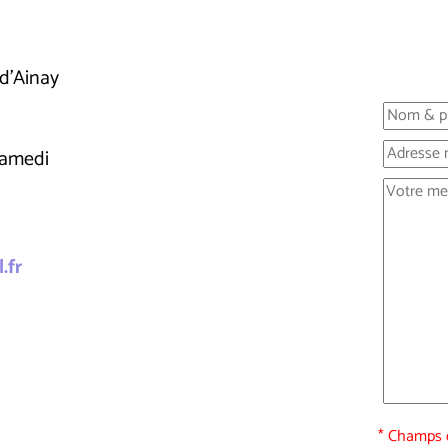
d'Ainay
samedi
.fr
* Champs o