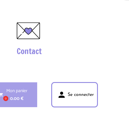
Contact
Mon panier
person
pping_cart
Se connecter
0.00 €
0