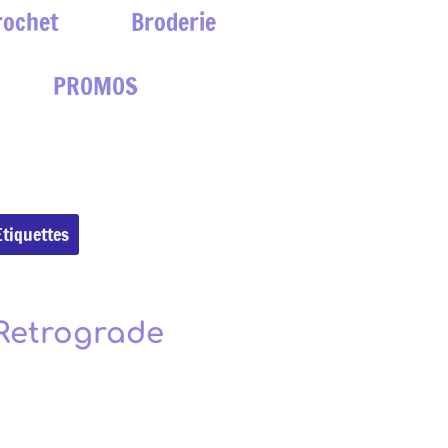
rochet
Broderie
PROMOS
Etiquettes
- Retrograde