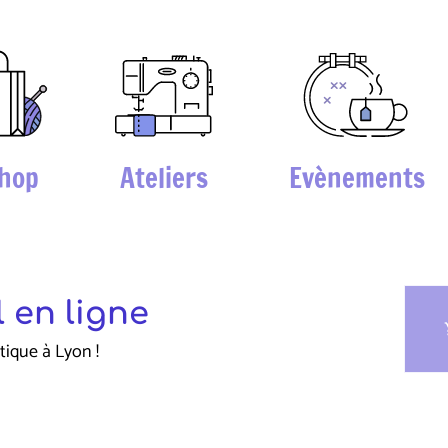
hop
Ateliers
Evènements
 en ligne
sho
tique à Lyon !