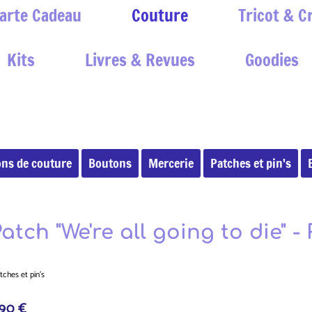
arte Cadeau
Couture
Tricot & C
Kits
Livres & Revues
Goodies
ons de couture
Boutons
Mercerie
Patches et pin's
atch "We're all going to die" 
tches et pin's
.90 €