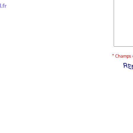
.fr
* Champs o