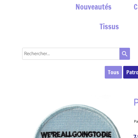
Nouveautés
C
Tissus
search
Tous
Patr
P
Pa
7