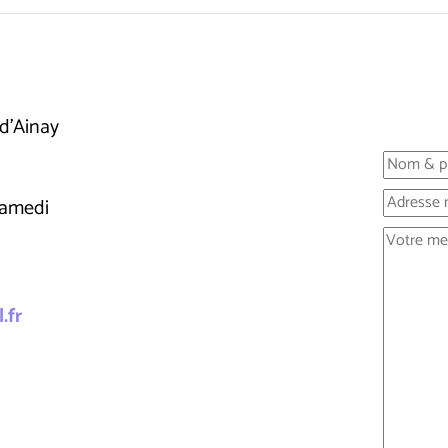
d'Ainay
samedi
.fr