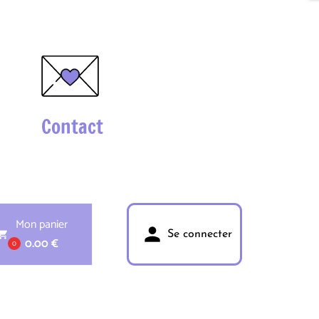
Contact
Mon panier
person
pping_cart
Se connecter
0.00 €
0