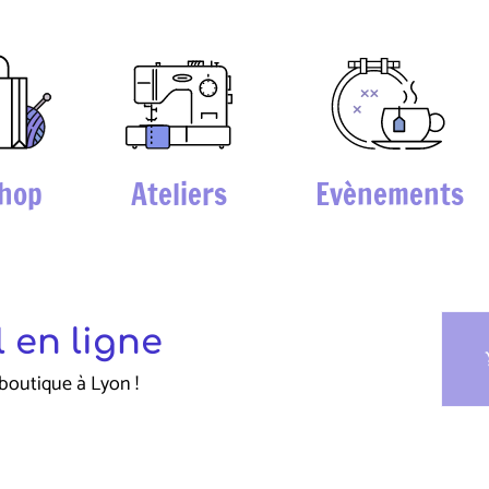
hop
Ateliers
Evènements
 en ligne
sho
boutique à Lyon !