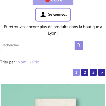
0.00 €
0
person
Se connecter
Et retrouvez encore plus de produits dans la boutique à
Lyon !
search
Trier par :
Nom
-
Prix
1
2
3
>