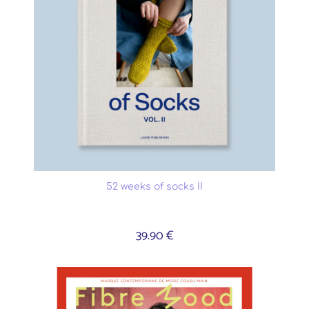
52 weeks of socks II
39.90 €